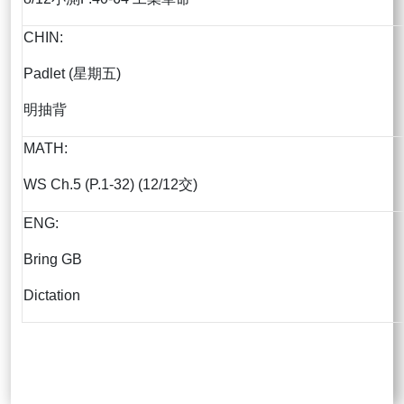
CHIN:
Padlet (星期五)
明抽背
MATH:
WS Ch.5 (P.1-32) (12/12交)
ENG:
Bring GB
Dictation