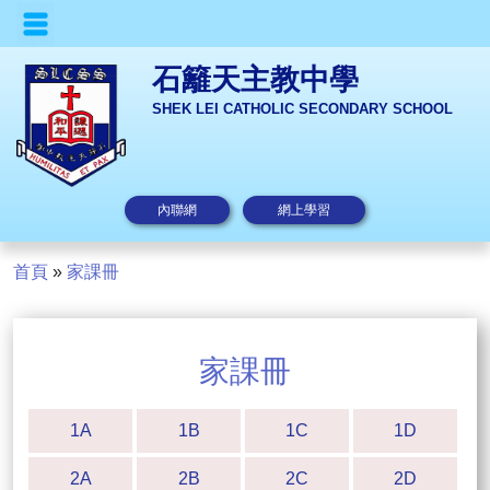
石籬天主教中學
SHEK LEI CATHOLIC SECONDARY SCHOOL
內聯網
網上學習
首頁
»
家課冊
家課冊
1A
1B
1C
1D
2A
2B
2C
2D