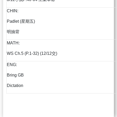
CHIN:
Padlet (星期五)
明抽背
MATH:
WS Ch.5 (P.1-32) (12/12交)
ENG:
Bring GB
Dictation