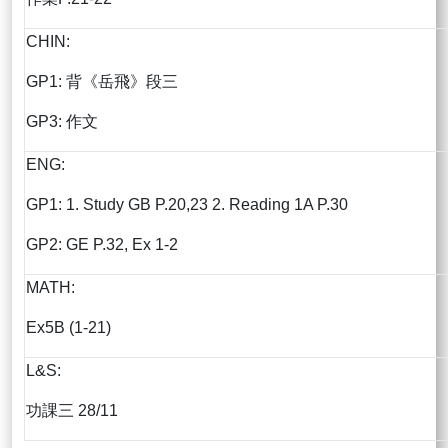
CHIN:
GP1: 背《岳飛》段三
GP3: 作文
ENG:
GP1: 1. Study GB P.20,23 2. Reading 1A P.30
GP2: GE P.32, Ex 1-2
MATH:
Ex5B (1-21)
L&S:
功課三 28/11