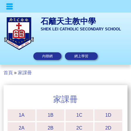
石籬天主教中學
SHEK LEI CATHOLIC SECONDARY SCHOOL
內聯網
網上學習
首頁
»
家課冊
家課冊
1A
1B
1C
1D
2A
2B
2C
2D