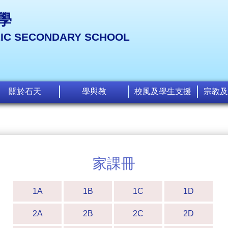
學
LIC SECONDARY SCHOOL
關於石天
學與教
校風及學生支援
宗教及
家課冊
1A
1B
1C
1D
2A
2B
2C
2D