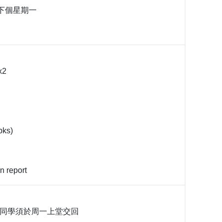
 下個星期一
 x2
bks)
en report
的同學須於周一上堂交回