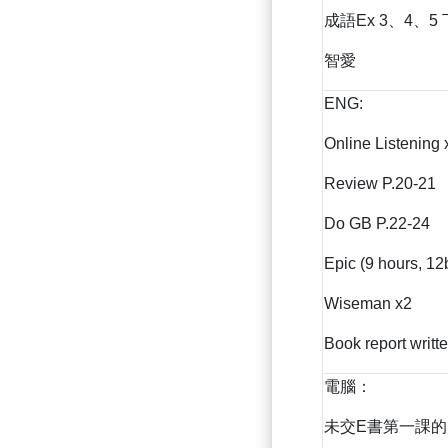
成語Ex 3、4、5
智愛
ENG:
Online Listening
Review P.20-21
Do GB P.22-24
Epic (9 hours, 12
Wiseman x2
Book report writt
電腦：
未交E書第一課