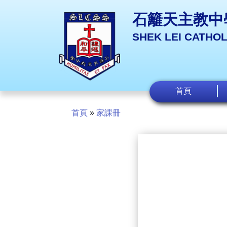
石籬天主教中
SHEK LEI CATHO
首頁
首頁
»
家課冊