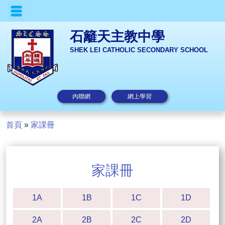
石籬天主教中學
SHEK LEI CATHOLIC SECONDARY SCHOOL
內聯網
網上學習
首頁
»
家課冊
家課冊
1A
1B
1C
1D
2A
2B
2C
2D