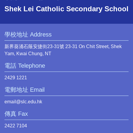
Shek Lei Catholic Secondary School
學校地址 Address
新界葵涌石蔭安捷街23-31號 23-31 On Chit Street, Shek
Yam, Kwai Chung, NT
電話 Telephone
2429 1221
電郵地址 Email
email@slc.edu.hk
傳真 Fax
2422 7104