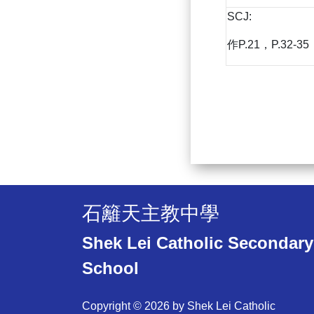
SCJ:
作P.21，P.32-
石籬天主教中學
Shek Lei Catholic Secondary
School
Copyright © 2026 by Shek Lei Catholic