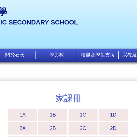
學
LIC SECONDARY SCHOOL
關於石天
學與教
校風及學生支援
宗教及
家課冊
1A
1B
1C
1D
2A
2B
2C
2D