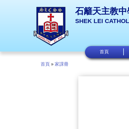
石籬天主教中
SHEK LEI CATHO
首頁
首頁
»
家課冊