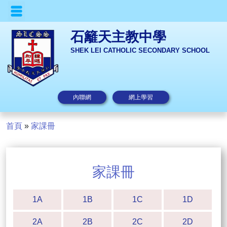
石籬天主教中學
SHEK LEI CATHOLIC SECONDARY SCHOOL
內聯網
網上學習
首頁
»
家課冊
家課冊
1A
1B
1C
1D
2A
2B
2C
2D