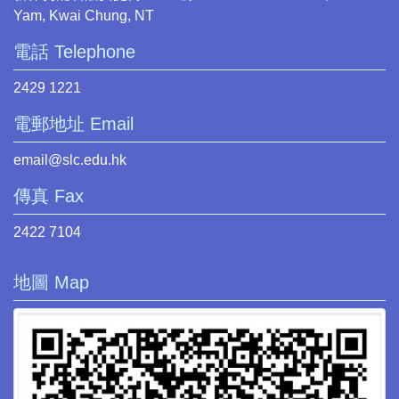
Yam, Kwai Chung, NT
電話 Telephone
2429 1221
電郵地址 Email
email@slc.edu.hk
傳真 Fax
2422 7104
地圖 Map