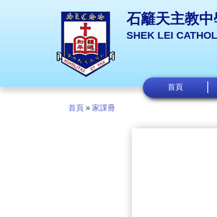
石籬天主教中
SHEK LEI CATHO
首頁
首頁
»
家課冊