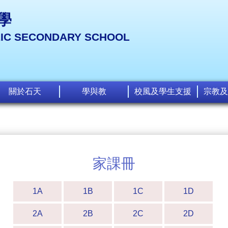
學
LIC SECONDARY SCHOOL
關於石天
學與教
校風及學生支援
宗教及
家課冊
1A
1B
1C
1D
2A
2B
2C
2D