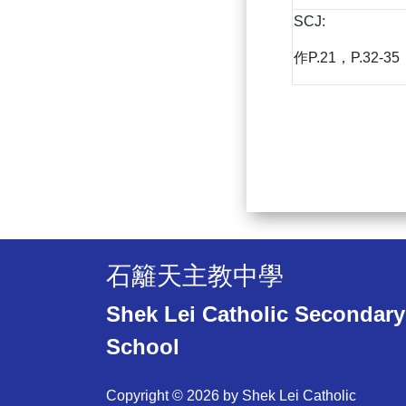
SCJ:
作P.21，P.32-
石籬天主教中學
Shek Lei Catholic Secondary
School
Copyright © 2026 by Shek Lei Catholic