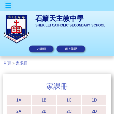
石籬天主教中學
SHEK LEI CATHOLIC SECONDARY SCHOOL
內聯網
網上學習
首頁
»
家課冊
家課冊
1A
1B
1C
1D
2A
2B
2C
2D