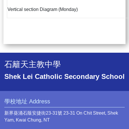
Vertical section Diagram (Monday)
石籬天主教中學
Shek Lei Catholic Secondary School
學校地址 Address
新界葵涌石蔭安捷街23-31號 23-31 On Chit Street, Shek
Yam, Kwai Chung, NT