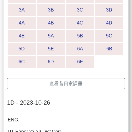
3A
3B
3C
3D
4A
4B
4C
4D
4E
5A
5B
5C
5D
5E
6A
6B
6C
6D
6E
查看昔日家課冊
1D - 2023-10-26
ENG:
UT Paper 22-23 Dict Corr