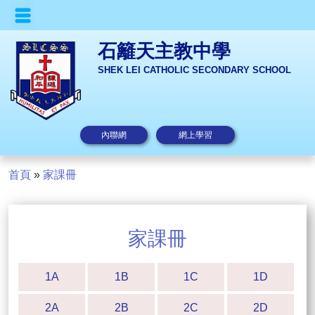
石籬天主教中學
SHEK LEI CATHOLIC SECONDARY SCHOOL
內聯網
網上學習
首頁
»
家課冊
家課冊
1A
1B
1C
1D
2A
2B
2C
2D