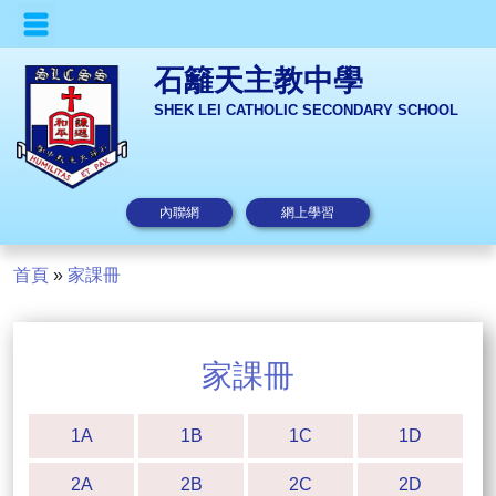
石籬天主教中學
SHEK LEI CATHOLIC SECONDARY SCHOOL
內聯網
網上學習
首頁
»
家課冊
家課冊
1A
1B
1C
1D
2A
2B
2C
2D