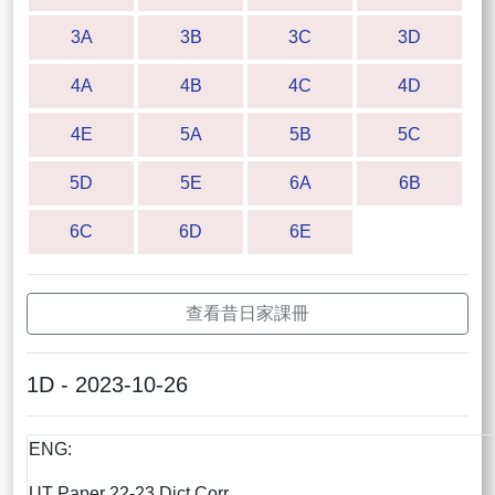
3A
3B
3C
3D
4A
4B
4C
4D
4E
5A
5B
5C
5D
5E
6A
6B
6C
6D
6E
查看昔日家課冊
1D - 2023-10-26
ENG:
UT Paper 22-23 Dict Corr