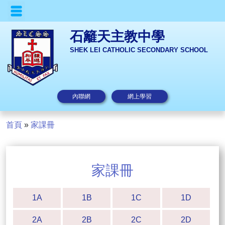
石籬天主教中學
SHEK LEI CATHOLIC SECONDARY SCHOOL
內聯網
網上學習
首頁
»
家課冊
家課冊
1A
1B
1C
1D
2A
2B
2C
2D