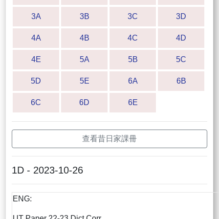
3A
3B
3C
3D
4A
4B
4C
4D
4E
5A
5B
5C
5D
5E
6A
6B
6C
6D
6E
查看昔日家課冊
1D - 2023-10-26
ENG:
UT Paper 22-23 Dict Corr