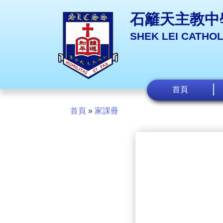
石籬天主教中
SHEK LEI CATHO
首頁
首頁
»
家課冊