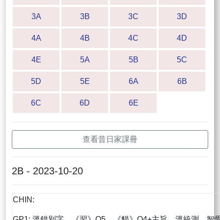
3A
3B
3C
3D
4A
4B
4C
4D
4E
5A
5B
5C
5D
5E
6A
6B
6C
6D
6E
查看昔日家課冊
2B - 2023-10-20
CHIN:
GP1: 溫錯別字，《習》Q5、《貓》Q4+主旨、溫統測、智愛x