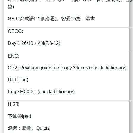
篇)
GP3: 默成語(15個意思)、智愛15篇、溫書
GEOG:
Day 1 26/10 小測(P.3-12)
ENG:
GP2: Revision guideline (copy 3 times+check dictionary)
Dict (Tue)
Edge P.30-31 (check dictionary)
HIST:
下堂帶ipad
溫習：腦圖、Quiziz