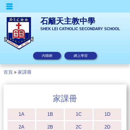
石籬天主教中學
SHEK LEI CATHOLIC SECONDARY SCHOOL
內聯網
網上學習
首頁
»
家課冊
家課冊
1A
1B
1C
1D
2A
2B
2C
2D