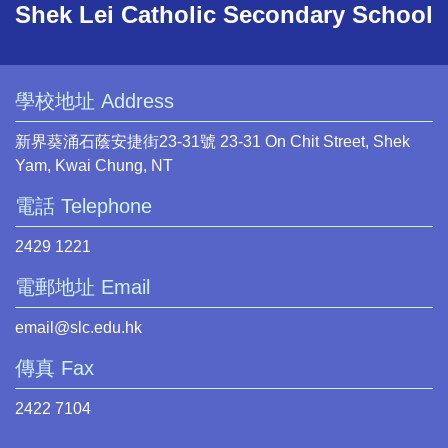
Shek Lei Catholic Secondary School
學校地址 Address
新界葵涌石蔭安捷街23-31號 23-31 On Chit Street, Shek
Yam, Kwai Chung, NT
電話 Telephone
2429 1221
電郵地址 Email
email@slc.edu.hk
傳真 Fax
2422 7104