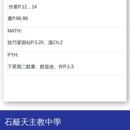
作業P.12，14
書P.96-98
MATH:
技巧鞏固站P.3.20、溫Ch.2
PTH:
下星期二默書、默簽改、作P.1-3
石籬天主教中學