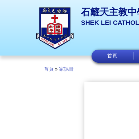
石籬天主教中
SHEK LEI CATHO
首頁
首頁
»
家課冊