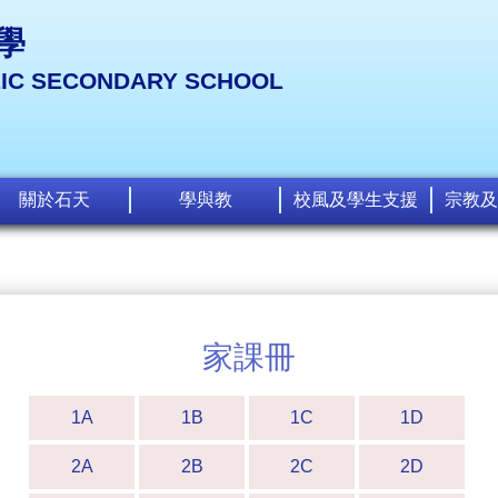
學
LIC SECONDARY SCHOOL
關於石天
學與教
校風及學生支援
宗教及
家課冊
1A
1B
1C
1D
2A
2B
2C
2D