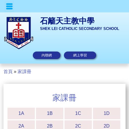
石籬天主教中學
SHEK LEI CATHOLIC SECONDARY SCHOOL
內聯網
網上學習
首頁
»
家課冊
家課冊
1A
1B
1C
1D
2A
2B
2C
2D