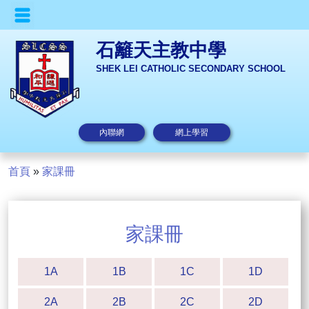
石籬天主教中學
SHEK LEI CATHOLIC SECONDARY SCHOOL
內聯網
網上學習
首頁
»
家課冊
家課冊
1A
1B
1C
1D
2A
2B
2C
2D