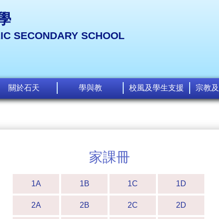
學
LIC SECONDARY SCHOOL
關於石天
學與教
校風及學生支援
宗教及
家課冊
1A
1B
1C
1D
2A
2B
2C
2D