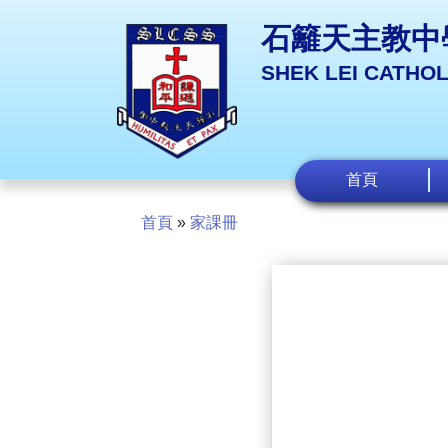
石籬天主教中
SHEK LEI CATHO
首頁
首頁
»
家課冊