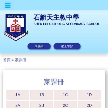
石籬天主教中學
SHEK LEI CATHOLIC SECONDARY SCHOOL
內聯網
網上學習
首頁
»
家課冊
家課冊
1A
1B
1C
1D
2A
2B
2C
2D