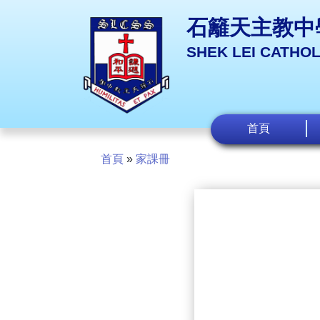
石籬天主教中
SHEK LEI CATHO
首頁
首頁
»
家課冊