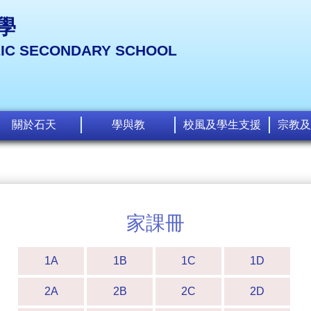
學
LIC SECONDARY SCHOOL
關於石天
學與教
校風及學生支援
宗教及
家課冊
1A
1B
1C
1D
2A
2B
2C
2D