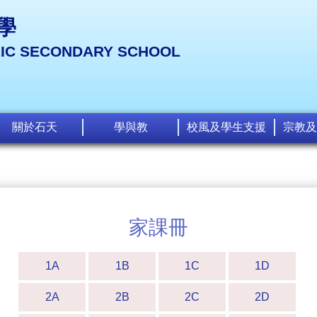
學
LIC SECONDARY SCHOOL
關於石天
學與教
校風及學生支援
宗教及
家課冊
1A
1B
1C
1D
2A
2B
2C
2D