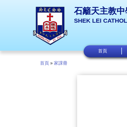
石籬天主教中
SHEK LEI CATHO
首頁
首頁
»
家課冊