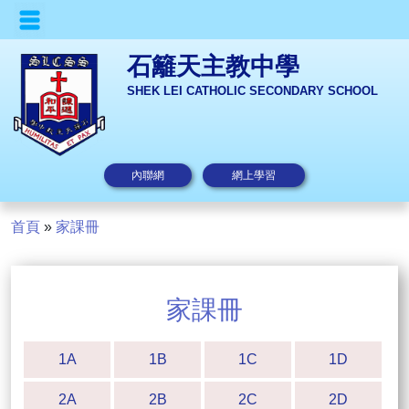
石籬天主教中學
SHEK LEI CATHOLIC SECONDARY SCHOOL
內聯網
網上學習
首頁
»
家課冊
家課冊
1A
1B
1C
1D
2A
2B
2C
2D