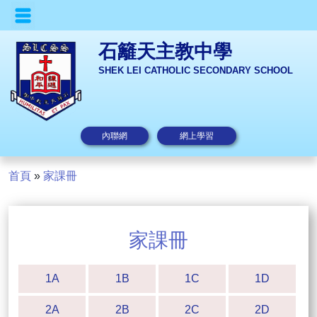
石籬天主教中學
SHEK LEI CATHOLIC SECONDARY SCHOOL
內聯網
網上學習
首頁
»
家課冊
家課冊
1A
1B
1C
1D
2A
2B
2C
2D