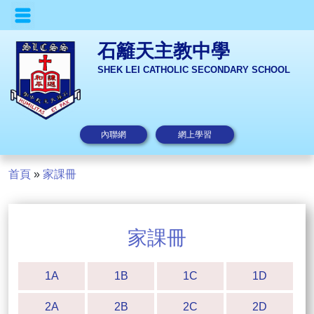
石籬天主教中學
SHEK LEI CATHOLIC SECONDARY SCHOOL
內聯網
網上學習
首頁
»
家課冊
家課冊
1A
1B
1C
1D
2A
2B
2C
2D