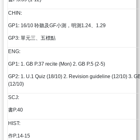
CHIN:
GP1: 16/10 聆聽及GF小測，明測1.24、1.29
GP3: 單元三、五標點
ENG:
GP1: 1. GB P.37 recite (Mon) 2. GB P.5 (2-5)
GP2: 1. U.1 Quiz (18/10) 2. Revision guideline (12/10) 3. G
(12/10)
SCJ:
書P.40
HIST:
作P.14-15