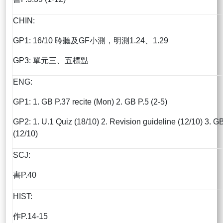
CHIN:
GP1: 16/10 聆聽及GF小測，明測1.24、1.29
GP3: 單元三、五標點
ENG:
GP1: 1. GB P.37 recite (Mon) 2. GB P.5 (2-5)
GP2: 1. U.1 Quiz (18/10) 2. Revision guideline (12/10) 3. G
(12/10)
SCJ:
書P.40
HIST:
作P.14-15