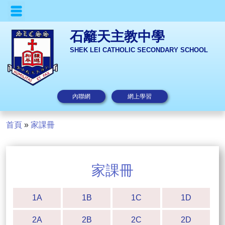
石籬天主教中學
SHEK LEI CATHOLIC SECONDARY SCHOOL
內聯網
網上學習
首頁
»
家課冊
家課冊
1A
1B
1C
1D
2A
2B
2C
2D