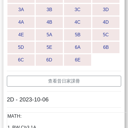
3A
3B
3C
3D
4A
4B
4C
4D
4E
5A
5B
5C
5D
5E
6A
6B
6C
6D
6E
查看昔日家課冊
2D - 2023-10-06
MATH:
1. BW Ch3.1A