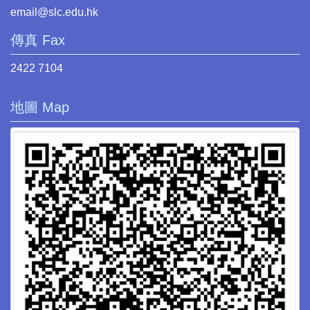
email@slc.edu.hk
傳真 Fax
2422 7104
地圖 Map