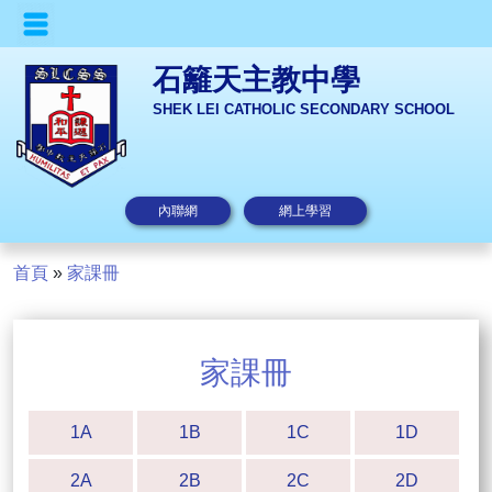
石籬天主教中學
SHEK LEI CATHOLIC SECONDARY SCHOOL
內聯網
網上學習
首頁
»
家課冊
家課冊
1A
1B
1C
1D
2A
2B
2C
2D