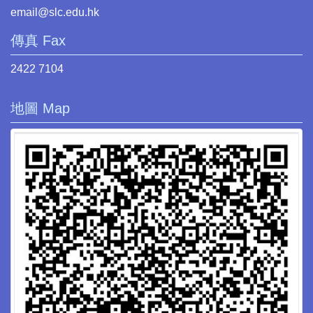
email@slc.edu.hk
傳真 Fax
2422 7104
地圖 Map