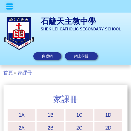
石籬天主教中學
SHEK LEI CATHOLIC SECONDARY SCHOOL
內聯網
網上學習
首頁
»
家課冊
家課冊
1A
1B
1C
1D
2A
2B
2C
2D