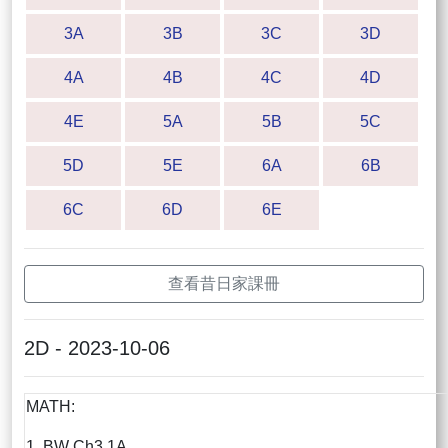
3A
3B
3C
3D
4A
4B
4C
4D
4E
5A
5B
5C
5D
5E
6A
6B
6C
6D
6E
查看昔日家課冊
2D - 2023-10-06
MATH:
1. BW Ch3.1A