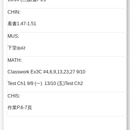
CHIN:
看書1.47-1.51
MUS:
下堂quiz
MATH:
Classwork Ex3C #4,6,9,13,23,27 9/10
Test Ch1 9/9 (一) 13/10 (五)Test Ch2
CHIS:
作業P.6-7頁