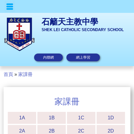
石籬天主教中學
SHEK LEI CATHOLIC SECONDARY SCHOOL
內聯網
網上學習
首頁
»
家課冊
家課冊
1A
1B
1C
1D
2A
2B
2C
2D