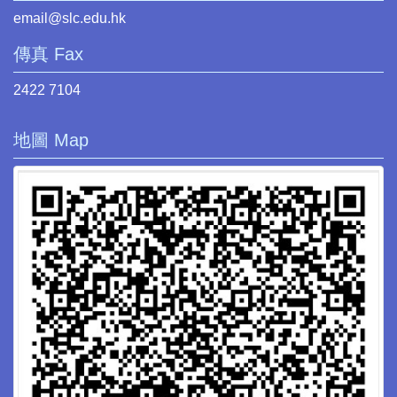
email@slc.edu.hk
傳真 Fax
2422 7104
地圖 Map