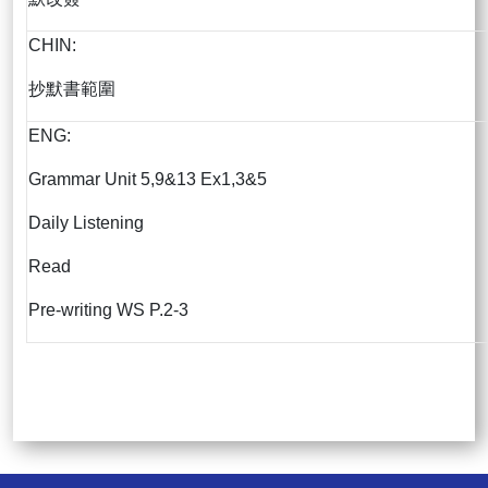
CHIN:
抄默書範圍
ENG:
Grammar Unit 5,9&13 Ex1,3&5
Daily Listening
Read
Pre-writing WS P.2-3