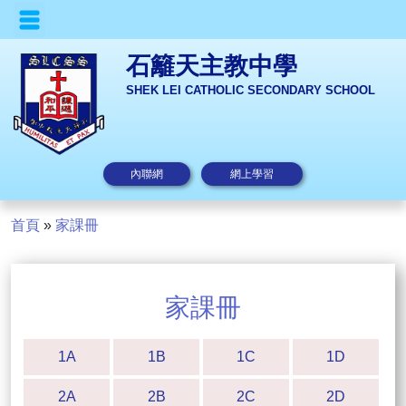
石籬天主教中學
SHEK LEI CATHOLIC SECONDARY SCHOOL
內聯網
網上學習
首頁
»
家課冊
家課冊
1A
1B
1C
1D
2A
2B
2C
2D