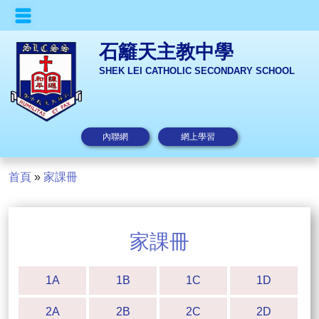
石籬天主教中學
SHEK LEI CATHOLIC SECONDARY SCHOOL
內聯網
網上學習
首頁
»
家課冊
家課冊
1A
1B
1C
1D
2A
2B
2C
2D