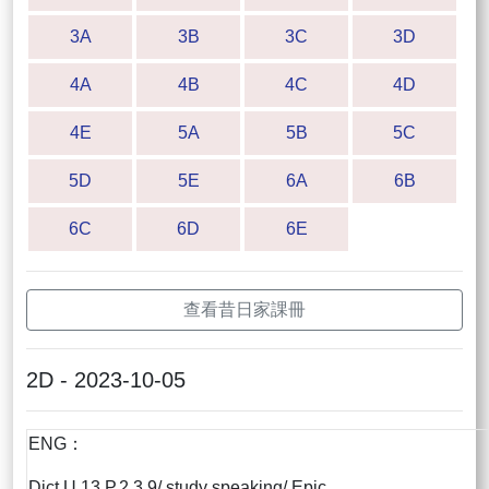
3A
3B
3C
3D
4A
4B
4C
4D
4E
5A
5B
5C
5D
5E
6A
6B
6C
6D
6E
查看昔日家課冊
2D - 2023-10-05
ENG：
Dict U.13 P.2,3,9/ study speaking/ Epic