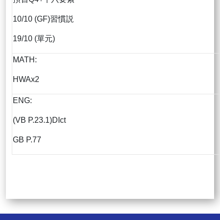
10/10 (GF)習慣説
19/10 (單元)
MATH:
HWAx2
ENG:
(VB P.23.1)DIct
GB P.77