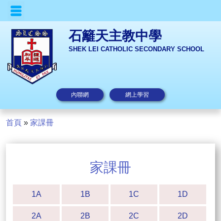
石籬天主教中學
SHEK LEI CATHOLIC SECONDARY SCHOOL
內聯網
網上學習
首頁
»
家課冊
家課冊
1A
1B
1C
1D
2A
2B
2C
2D