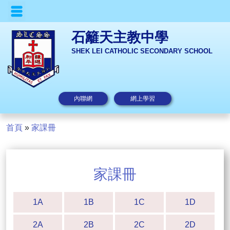
石籬天主教中學
SHEK LEI CATHOLIC SECONDARY SCHOOL
內聯網
網上學習
首頁
»
家課冊
家課冊
1A
1B
1C
1D
2A
2B
2C
2D