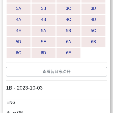
3A
3B
3C
3D
4A
4B
4C
4D
4E
5A
5B
5C
5D
5E
6A
6B
6C
6D
6E
查看昔日家課冊
1B - 2023-10-03
ENG:
Bring GB