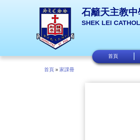
石籬天主教中
SHEK LEI CATHO
首頁
首頁
»
家課冊