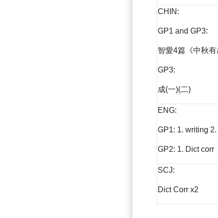
CHIN:
GP1 and GP3:
智愛4篇《中秋有
GP3:
成(一)(二)
ENG:
GP1: 1. writing 2.
GP2: 1. Dict cor
SCJ:
Dict Corr x2