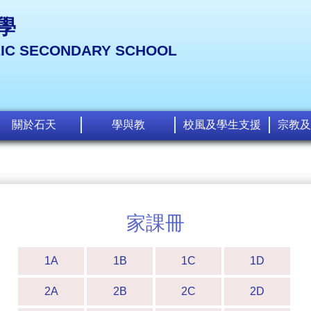
學
LIC SECONDARY SCHOOL
關於石天
學與教
校風及學生支援
宗教及
家課冊
1A
1B
1C
1D
2A
2B
2C
2D