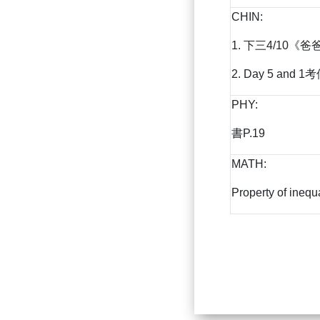
CHIN:
1. 下三4/10《爸爸
2. Day 5 and
PHY:
書P.19
MATH:
Property of inequa