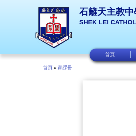
石籬天主教中
SHEK LEI CATHO
首頁
首頁
»
家課冊