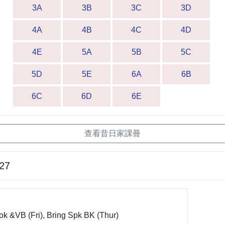
3A
3B
3C
3D
4A
4B
4C
4D
4E
5A
5B
5C
5D
5E
6A
6B
6C
6D
6E
查看昔日家課冊
-27
ok &VB (Fri), Bring Spk BK (Thur)