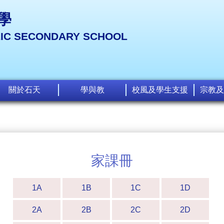
學
LIC SECONDARY SCHOOL
關於石天
學與教
校風及學生支援
宗教及
家課冊
1A
1B
1C
1D
2A
2B
2C
2D