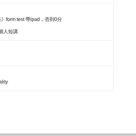
》form test 帶ipad，否則0分
 1考個人短講
lity