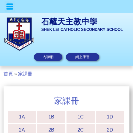
石籬天主教中學
SHEK LEI CATHOLIC SECONDARY SCHOOL
內聯網
網上學習
首頁
»
家課冊
家課冊
1A
1B
1C
1D
2A
2B
2C
2D