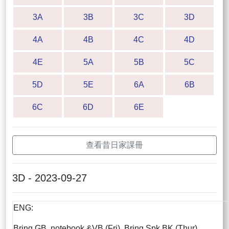
3A
3B
3C
3D
4A
4B
4C
4D
4E
5A
5B
5C
5D
5E
6A
6B
6C
6D
6E
查看昔日家課冊
3D - 2023-09-27
ENG:
Bring GB, notebook &VB (Fri), Bring Spk BK (Thur)