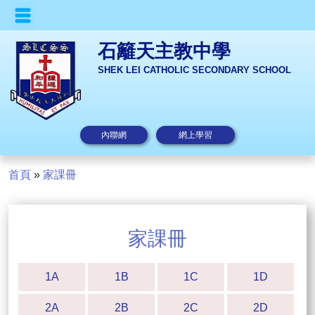
石籬天主教中學
SHEK LEI CATHOLIC SECONDARY SCHOOL
內聯網
網上學習
首頁
»
家課冊
家課冊
1A
1B
1C
1D
2A
2B
2C
2D