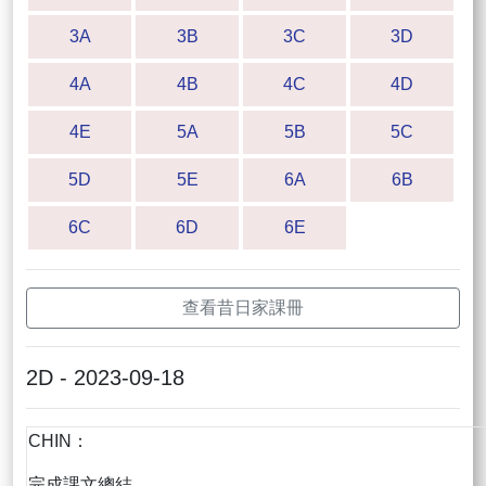
3A
3B
3C
3D
4A
4B
4C
4D
4E
5A
5B
5C
5D
5E
6A
6B
6C
6D
6E
查看昔日家課冊
2D - 2023-09-18
CHIN：
完成課文總結