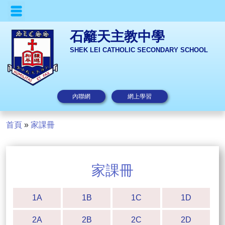
石籬天主教中學
SHEK LEI CATHOLIC SECONDARY SCHOOL
內聯網
網上學習
首頁
»
家課冊
家課冊
1A
1B
1C
1D
2A
2B
2C
2D