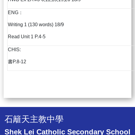
ENG：
Writing 1 (130 words) 18/9
Read Unit 1 P.4-5
CHIS:
書P.8-12
石籬天主教中學
Shek Lei Catholic Secondary School