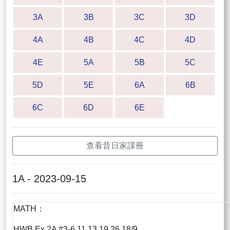
3A
3B
3C
3D
4A
4B
4C
4D
4E
5A
5B
5C
5D
5E
6A
6B
6C
6D
6E
查看昔日家課冊
1A - 2023-09-15
MATH：
HWB Ex 2A #3-6,11,13,19,26 18/9