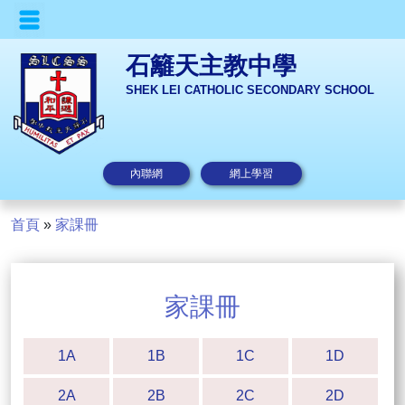
石籬天主教中學
SHEK LEI CATHOLIC SECONDARY SCHOOL
內聯網
網上學習
首頁
»
家課冊
家課冊
1A
1B
1C
1D
2A
2B
2C
2D