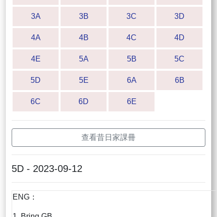
3A
3B
3C
3D
4A
4B
4C
4D
4E
5A
5B
5C
5D
5E
6A
6B
6C
6D
6E
查看昔日家課冊
5D - 2023-09-12
ENG：
1. Bring GB