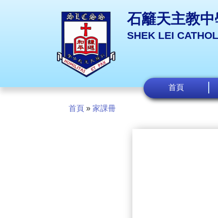
石籬天主教中
SHEK LEI CATHO
首頁
首頁
»
家課冊