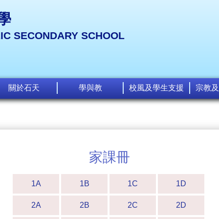
學
LIC SECONDARY SCHOOL
關於石天
學與教
校風及學生支援
宗教及
家課冊
1A
1B
1C
1D
2A
2B
2C
2D