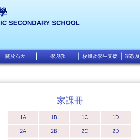
學
LIC SECONDARY SCHOOL
關於石天
學與教
校風及學生支援
宗教及
家課冊
1A
1B
1C
1D
2A
2B
2C
2D