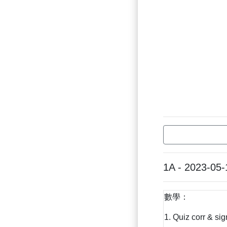
1A - 2023-05-
數學：
1. Quiz corr & sig