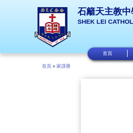
石籬天主教中
SHEK LEI CATHO
首頁
首頁
»
家課冊