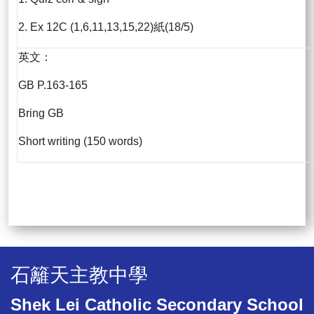
2. Ex 12C (1,6,11,13,15,22)紙(18/5)
英文：
GB P.163-165
Bring GB
Short writing (150 words)
石籬天主教中學
Shek Lei Catholic Secondary School