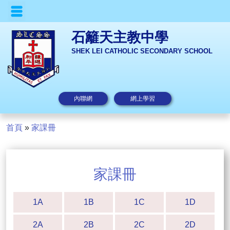
石籬天主教中學
SHEK LEI CATHOLIC SECONDARY SCHOOL
內聯網
網上學習
首頁
»
家課冊
家課冊
1A
1B
1C
1D
2A
2B
2C
2D