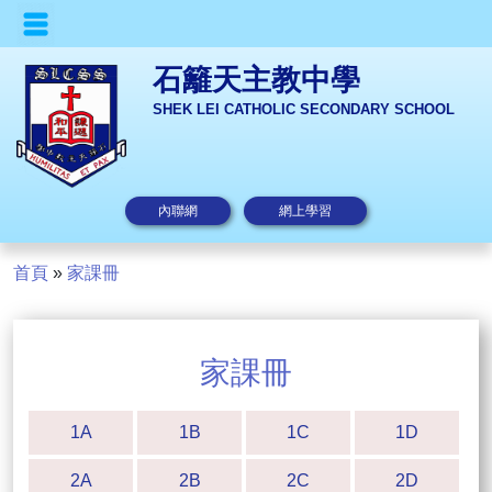
石籬天主教中學
SHEK LEI CATHOLIC SECONDARY SCHOOL
內聯網
網上學習
首頁
»
家課冊
家課冊
1A
1B
1C
1D
2A
2B
2C
2D