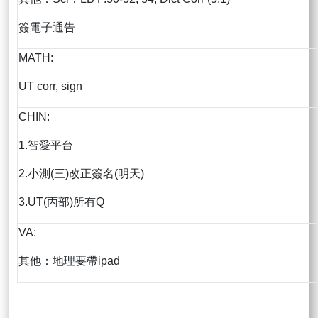
簽電子通告
MATH:
UT corr, sign
CHIN:
1.智愛平台
2.小測(三)改正簽名(明天)
3.UT(丙部)所有Q
VA:
其他：地理要帶ipad