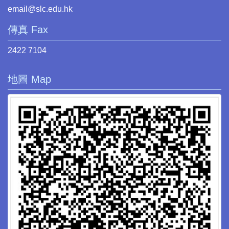
email@slc.edu.hk
傳真 Fax
2422 7104
地圖 Map