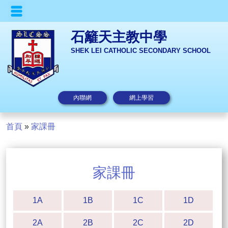
石籬天主教中學
SHEK LEI CATHOLIC SECONDARY SCHOOL
內聯網
網上學習
首頁
»
家課冊
家課冊
1A
1B
1C
1D
2A
2B
2C
2D