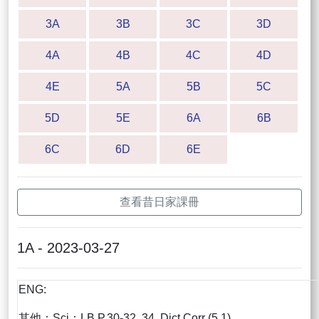
3A
3B
3C
3D
4A
4B
4C
4D
4E
5A
5B
5C
5D
5E
6A
6B
6C
6D
6E
查看昔日家課冊
1A - 2023-03-27
ENG:
其他：Sci：LB P.30-32, 34, Dict Corr (5.1)