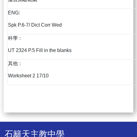
ENG:
Spk P.6-7/ Dict Corr Wed
科學：
UT 2324 P.5 Fill in the blanks
其他：
Worksheet 2 17/10
石籬天主教中學