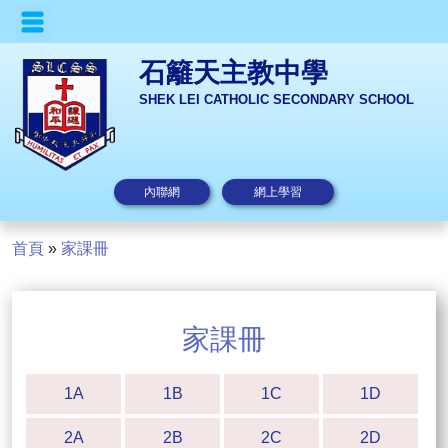
石籬天主教中學
SHEK LEI CATHOLIC SECONDARY SCHOOL
內聯網
網上學習
首頁
»
家課冊
家課冊
1A
1B
1C
1D
2A
2B
2C
2D