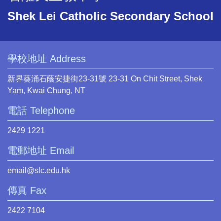
Shek Lei Catholic Secondary School
學校地址 Address
新界葵涌石蔭安捷街23-31號 23-31 On Chit Street, Shek
Yam, Kwai Chung, NT
電話 Telephone
2429 1221
電郵地址 Email
email@slc.edu.hk
傳真 Fax
2422 7104