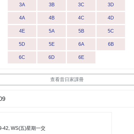
3A
3B
3C
3D
4A
4B
4C
4D
4E
5A
5B
5C
5D
5E
6A
6B
6C
6D
6E
查看昔日家課冊
09
 39-42, WS(五)星期一交