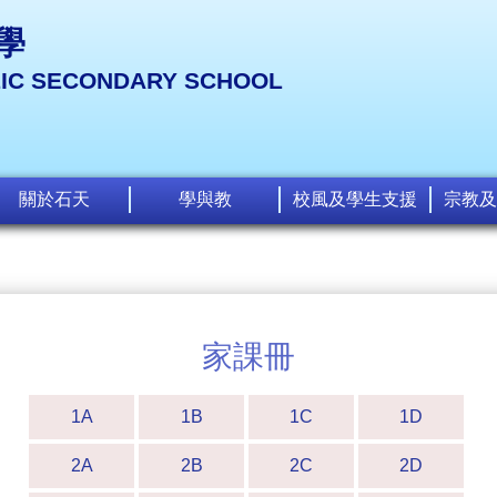
學
LIC SECONDARY SCHOOL
關於石天
學與教
校風及學生支援
宗教及
家課冊
1A
1B
1C
1D
2A
2B
2C
2D