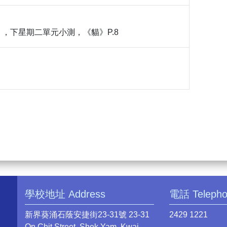
，下星期二單元小測，《貓》P.8
學校地址 Address
電話 Teleph
新界葵涌石蔭安捷街23-31號 23-31
2429 1221
On Chit Street, Shek Yam, Kwai