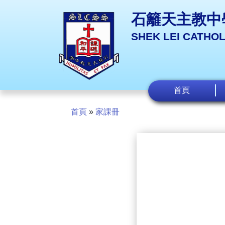
石籬天主教中
SHEK LEI CATHO
首頁
首頁
»
家課冊