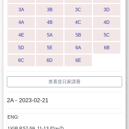
3A
3B
3C
3D
4A
4B
4C
4D
4E
5A
5B
5C
5D
5E
6A
6B
6C
6D
6E
查看昔日家課冊
2A - 2023-02-21
ENG:
1)GB P.57-59, 11-13 (Day7)