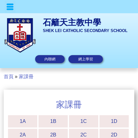
石籬天主教中學
SHEK LEI CATHOLIC SECONDARY SCHOOL
內聯網
網上學習
首頁
»
家課冊
家課冊
1A
1B
1C
1D
2A
2B
2C
2D