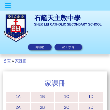
石籬天主教中學
SHEK LEI CATHOLIC SECONDARY SCHOOL
內聯網
網上學習
首頁
»
家課冊
家課冊
1A
1B
1C
1D
2A
2B
2C
2D