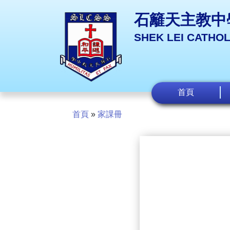
石籬天主教中
SHEK LEI CATHO
首頁
首頁
»
家課冊