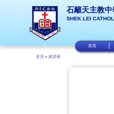
石籬天主教中
SHEK LEI CATHO
首頁
首頁
»
家課冊