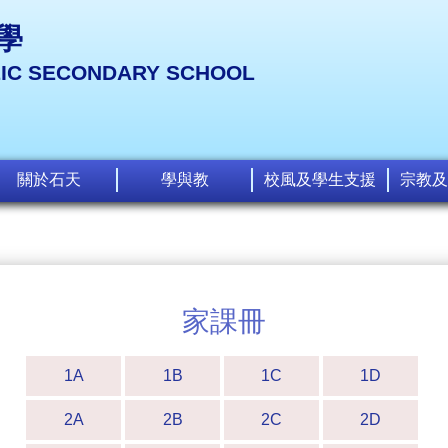
學
LIC SECONDARY SCHOOL
關於石天
學與教
校風及學生支援
宗教及
家課冊
1A
1B
1C
1D
2A
2B
2C
2D