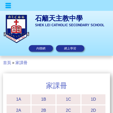
石籬天主教中學
SHEK LEI CATHOLIC SECONDARY SCHOOL
內聯網
網上學習
首頁
»
家課冊
家課冊
1A
1B
1C
1D
2A
2B
2C
2D