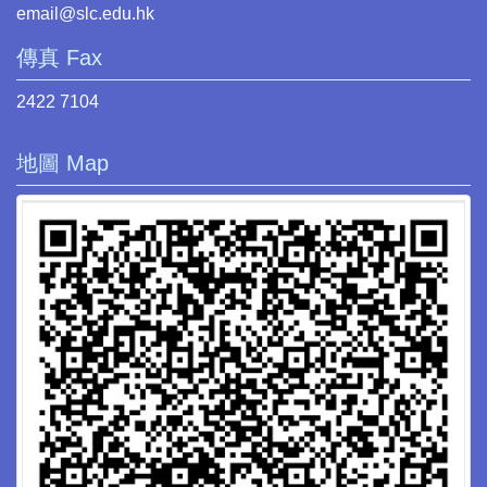
email@slc.edu.hk
傳真 Fax
2422 7104
地圖 Map